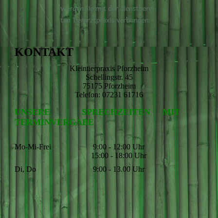
KONTAKT
Kleintierpraxis Pforzheim
Schellingstr. 45
75175 Pforzheim
Telefon: 07231 61716
UNSERE SPRECHZEITEN MIT
TERMINVERGABE
Mo-Mi-Frei
9:00 - 12:00 Uhr
15:00 - 18:00 Uhr
Di, Do
9:00 - 13.00 Uhr