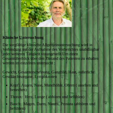
Klinische Untersuchung
Die sorgfältige klinische Allgemeinuntersuchung wird in
Verbindung mit der Aufnahme des Vorberichtes unabdingbar
jeder weiteren Tätigkeit vorangestellt.Um einen
Gesamtüberblick über den Zustand des Patienten zu erhalten
werden im einzelnen untersucht :
Gewicht, Gesamterscheinung, Gangbild, Haut, äußerliche
Geschlechtsorgane, Lymphknoten
Kopf : Augen, Nase, Mundhöhle, Ohren ( ansehen und
beriechen)
Thorax: Herz, Lunge ( abhören und befühlen)
Bauch: Magen, Darm, Nieren, Prostata (abhören und
befühlen)