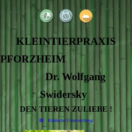
KLEINTIERPRAXIS
PFORZHEIM
Dr. Wolfgang
Swidersky
DEN TIEREN ZULIEBE !
Klinische Untersuchung